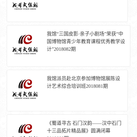
我馆“三国皮影·亲子小剧场”荣获“中
国博物馆青少年教育课程优秀教学设
计”2018082期
我馆派员赴北京参加博物馆展陈设
计艺术综合培训班2018081期
《蜀道寻古 石门汉韵——汉中石门
十三品拓片精品展》圆满闭幕