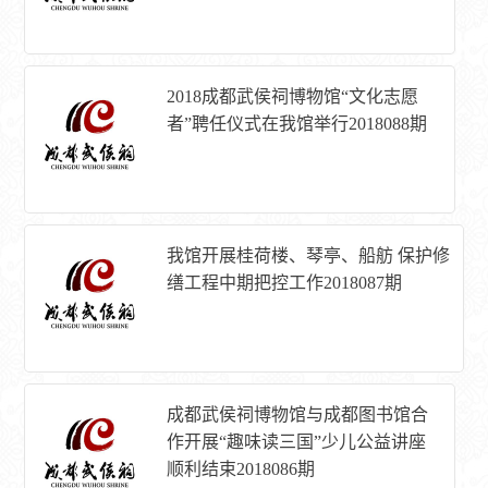
2018成都武侯祠博物馆“文化志愿
者”聘任仪式在我馆举行2018088期
我馆开展桂荷楼、琴亭、船舫 保护修
缮工程中期把控工作2018087期
成都武侯祠博物馆与成都图书馆合
作开展“趣味读三国”少儿公益讲座
顺利结束2018086期