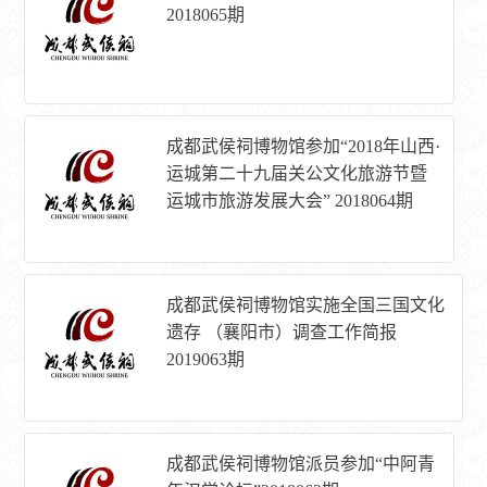
2018065期
成都武侯祠博物馆参加“2018年山西·
运城第二十九届关公文化旅游节暨
运城市旅游发展大会” 2018064期
成都武侯祠博物馆实施全国三国文化
遗存 （襄阳市）调查工作简报
2019063期
成都武侯祠博物馆派员参加“中阿青