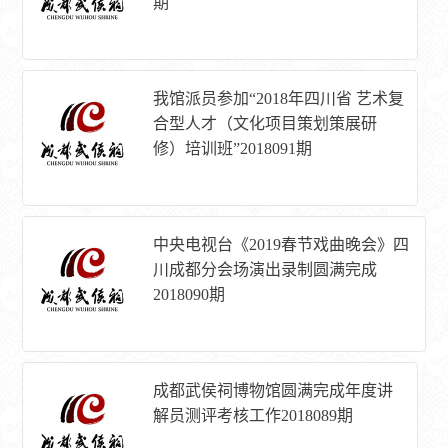
期
我馆派员参加“2018年四川省 艺术复
合型人才（文化项目策划策展研
修）培训班”2018091期
中央电视台《2019春节戏曲晚会》四
川成都分会场演出录制圆满完成
2018090期
成都武侯祠博物馆圆满完成年度讲
解员测评考核工作2018089期