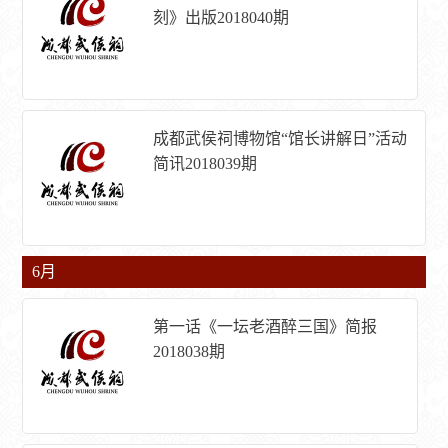
刻》出版2018040期
成都武侯祠博物馆“馆长讲解日”活动
简讯2018039期
6月
第一话《一坛老酒醉三国》简报
2018038期