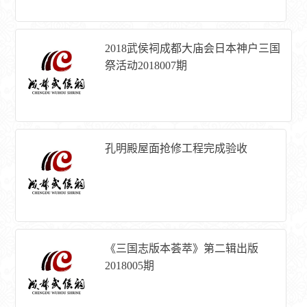
2018武侯祠成都大庙会日本神户三国
祭活动2018007期
孔明殿屋面抢修工程完成验收
《三国志版本荟萃》第二辑出版
2018005期