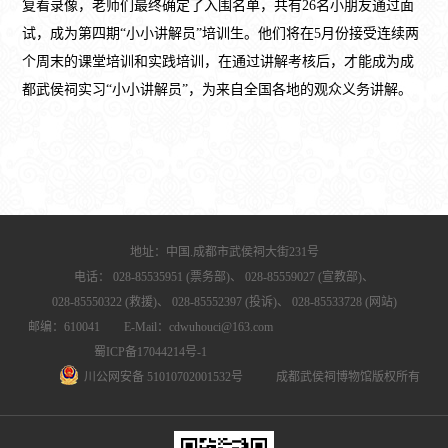
复看录像，老师们最终确定了入围名单，共有26名小朋友通过面
试，成为第四期“小小讲解员”培训生。他们将在5月份接受连续两
个周末的课堂培训和实践培训，在通过讲解考核后，才能成为成
都武侯祠实习“小小讲解员”，为来自全国各地的观众义务讲解。
地址：中国.成都市武侯祠大街231号
电话：
028-85535951 (票务部)、
028-85559027 (宣教部)、
028-85550322 (救援)、
028-85552397 (投诉)、
028-85533728 (网站)
邮编：610041 E-Mail：cdwuhouci@163.com
蜀ICP备17044214号-1
川公网安备 51010702001532号
成都武侯祠博物馆版权所有