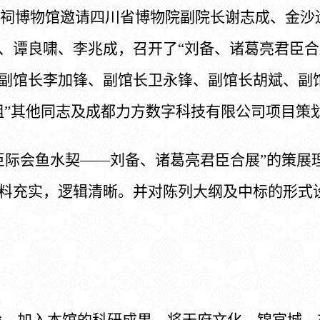
武侯祠博物馆邀请四川省博物院副院长谢志成、金
、谭良啸、李兆成，召开了“刘备、诸葛亮君臣合
副馆长李加锋、副馆长卫永锋、副馆长胡斌、副
组”其他同志及成都力方数字科技有限公司项目策
臣际会鱼水契——刘备、诸葛亮君臣合展”的策展
料充实，逻辑清晰。并对陈列大纲及中标的形式
舍，加入本馆的科研成果，将天府文化、锦官城、