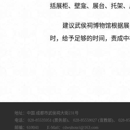
括展柜、壁龛、展台、托架、
建议武侯祠博物馆根据展
时，给予足够的时间，责成中
地址：中国.成都市武侯祠大街231号
电话：
028-85535951 (票务部)、
028-85559027 (宣教部)、
028-8
邮编：610041 E-Mail：cdwuhouci@163.com