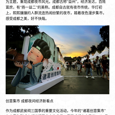
为主题，重现成都夜市风光。成都古称“益州”，经济发达，百姓
富庶，有“扬一益二”的美称。成都自古就有夜市传统，华灯初
上，熙熙攘攘的人群流连热闹纷繁的夜市，踏着夜色漫步集市，
感受成都之美，好不快哉。
创意集市 成都夜间经济新看点
作为成都武侯祠三国季的重要文化活动，今年的“诸葛创意集市”