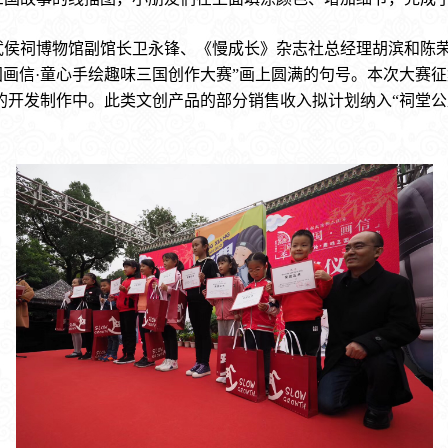
都武侯祠博物馆副馆长卫永锋、《慢成长》杂志社总经理胡滨和陈
国画信·童心手绘趣味三国创作大赛”画上圆满的句号。本次大赛
品的开发制作中。此类文创产品的部分销售收入拟计划纳入“祠堂