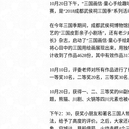
10月20日下午，“三国画信·童心手
赛，是“2018成都武侯祠三国季”系
在今年三国季期间，成都武侯祠博物馆
艺的“三国皮影亲子小剧场”，还有老
长》杂志，启动了“三国画信·童心手绘
将心目中的三国用绘画展现出来，用独
计收到了作品4628份，其中有效作品31
10月10日，评委老师对所有作品进行
一等奖10名，二等奖20名，三等奖30名
10月20日，获得一、二、三等奖的60
题，熊猫、川剧、火锅等四川元素也被
下午2：30，获奖小朋友和著名三国
法，给予了高度的评价。之后，大家还
象、空城计、草船借箭、火烧赤壁4个