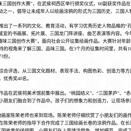
绘趣味三国创作大赛”，在武侯祠西区举行颁奖仪式，60副获奖作
列活动之一，倡导让未成年人以绘画涂鸦的形式为三国历史、三国人
推出了一系列的文化、教育活动，有学习优秀历史人物品格的“孔
少咸宜的书画展、拓片展、三国龙门阵讲座、曲艺表演等内容。今
趣味三国创作大赛”，面向社会公开征集绘画作品。大赛针对年龄
特的视角来了解三国、品味三国。在3个月的征集时间里，共有1
73份。
了综合评选，从三国文化题材、表现手法、构图色彩、创造力等方面
，优秀奖40名。
副作品在武侯祠美术馆前集中展出。“桃园结义”、“三国茅庐”、“
小朋友们融合到了作品中。孩子们的想象力和创造力，让现场参
人物画家陈荣老师也来到现场。陈荣老师仔细欣赏了小朋友们的画
在陈荣老师的指导下合作完成了三国绘画长卷的涂鸦作品。在长
三国故事的线描图，小朋友们在上面填涂颜色、增加细节，完成