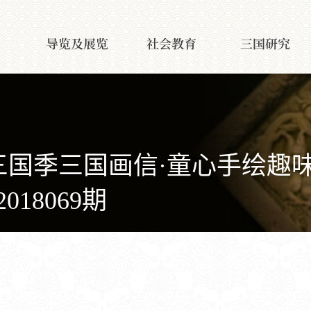
导览及展览
社会教育
三国研究
祠三国季三国画信·童心手绘趣
18069期