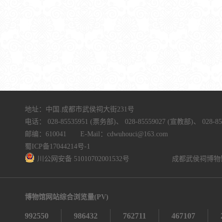
地址：中国.成都市武侯祠大街231号
电话：
028-85535951 (票务部)、
028-85559027 (宣教部)、
028-8
邮编：610041 E-Mail：cdwuhouci@163.com
蜀ICP备17044214号-1
川公网安备 51010702001532号
成都武侯祠博物
博物馆网站综合浏览量(PV)
992550
986432
762711
467107