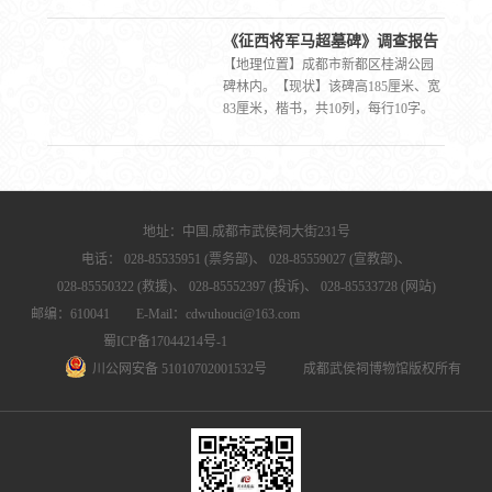
严重，起层脱落，碑文患漫，内容主
要节引自《三国志》卷三十六《马超
《征西将军马超墓碑》调查报告
传》，而撰书人失考。该碑原立于新
【地理位置】成都市新都区桂湖公园
都马超墓前。1987年，迁到新都桂湖
碑林内。【现状】该碑高185厘米、宽
公园，现立于桂湖公园碑林内。
83厘米，楷书，共10列，每行10字。
墓碑红砂石质，风化崩裂，泛盐严
重，起层脱落，碑文患漫，内容主要
节引自《三国志》卷三十六《马超
传》，而撰书人失考。【历史沿革】
该碑原立于新都马超墓前。1987年，
地址：中国.成都市武侯祠大街231号
迁到新都桂湖公园，现立于桂湖公园
电话：
028-85535951 (票务部)、
028-85559027 (宣教部)、
碑林内。【碑文】 图一：《征西将军
马超墓碑》拓片 马超字孟起，右扶风
028-85550322 (救援)、
028-85552397 (投诉)、
028-85533728 (网站)
茂陵人。父□□□□□□援之□□□□□□以自
邮编：610041 E-Mail：cdwuhouci@163.com
给，而性贤□□□ □□□应募讨平之，拜征
蜀ICP备17044214号-1
东将军。初与韩遂善，後韩□□□□□□使
川公网安备 51010702001532号
成都武侯祠博物馆版权所有
钟繇□觧之，以腾爲槐里侯。旋令入宿
卫，以□□□□□□不就。□安十六年，超
率众攻操，操曰马儿不死，□□□□□□□
凉州刺史韦康据冀城，康故吏杨阜等
攻□□□□□□知张鲁不足计事，乃降昭
烈，以为平西将军，□□□□□□领凉州