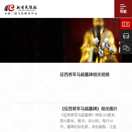
导航
征西将军马超墓碑相关视频
《征西将军马超墓碑》相关图片
《征西将军马超墓碑》碑高185厘米、
宽83厘米，楷书，共10列，每行10
字。墓碑红砂石质，风化崩裂，泛盐