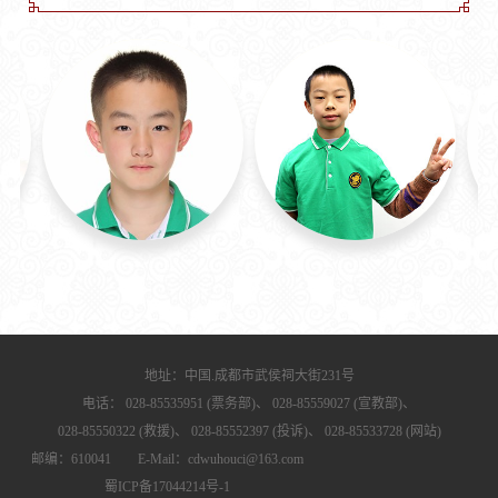
地址：中国.成都市武侯祠大街231号
电话：
028-85535951 (票务部)、
028-85559027 (宣教部)、
028-85550322 (救援)、
028-85552397 (投诉)、
028-85533728 (网站)
邮编：610041 E-Mail：cdwuhouci@163.com
蜀ICP备17044214号-1