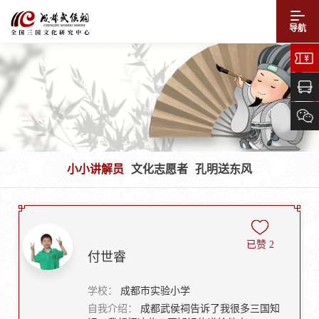
导航
小小讲解员
文化志愿者
孔明送东风
已赞
2
付世睿
学校：
成都市实验小学
自我介绍：
成都武侯祠告诉了我很多三国知