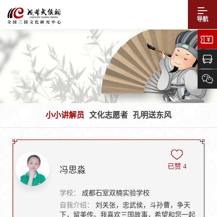
导航
小小讲解员
文化志愿者
孔明送东风
已赞
4
冯思淼
学校：
成都石室双楠实验学校
自我介绍：
刘关张，忠武侯，斗孙曹，争天
下，留美传。我喜欢三国故事，希望和您一起