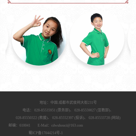
地址：中国.成都市武侯祠大街231号
电话：
028-85535951 (票务部)、
028-85559027 (宣教部)、
028-85550322 (救援)、
028-85552397 (投诉)、
028-85533728 (网站)
邮编：610041 E-Mail：cdwuhouci@163.com
蜀ICP备17044214号-1